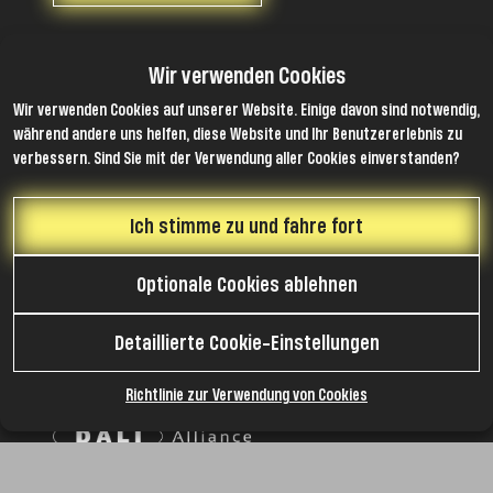
NIKATRON, s.r.o. (Ltd.)
Wir verwenden Cookies
Dornych 54/47, 617 00, Brünn, Tschechische
Republik
Wir verwenden Cookies auf unserer Website. Einige davon sind notwendig,
ID: 04599438
während andere uns helfen, diese Website und Ihr Benutzererlebnis zu
VAT nr: CZ04599438
verbessern. Sind Sie mit der Verwendung aller Cookies einverstanden?
DS: 48FCYQQ
Bescheinigungen
Ich stimme zu und fahre fort
Optionale Cookies ablehnen
Detaillierte Cookie-Einstellungen
Wir sind Mitglied
Richtlinie zur Verwendung von Cookies